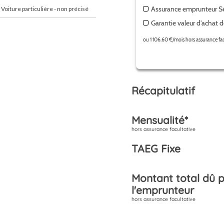
 Voiture particulière - non précisé
cts rejoignent Rodez en moins de
:
 LOA, etc)**,