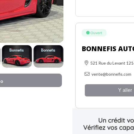
Ouvert
BONNEFIS AUT
521 Rue du Levant 12
vente@bonnefis.com
éo
Y aller