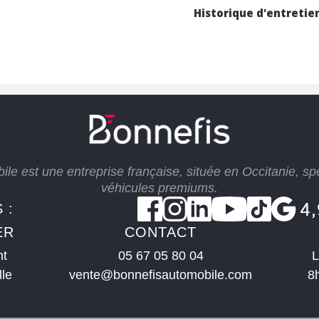
on de commande et le
Historique d'entretie
as remplies, il peut être vendu
le est une entreprise française, située en Occitanie, sp
véhicules premiums.
 :
ER
CONTACT
nt
05 67 05 80 04
L
lle
vente@bonnefisautomobile.com
8