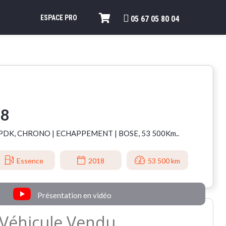
ESPACE PRO
05 67 05 80 04
18
 PDK, CHRONO | ECHAPPEMENT | BOSE, 53 500Km..
Essence
2018
53 500 km
Présentation en vidéo
Véhicule Vendu