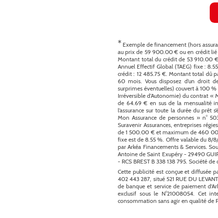
nsommables sont d’occasion et il
maux, compatibles avec son âge
r ses calculateurs électroniques
ine), pouvant laisser une trace
 à la connaissance de
NEFIS
30 et 13H00 / 19H00,
/ 19h00,
kTok,
depuis 1923
logiciels d’identification de
 titre indicatif, sans garantie
capacités de remboursement