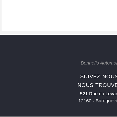
***Le véhicule est réservé uniquement après la signature du b
versement d’un acompte. Tant que ces deux conditions ne sont p
à tout moment.
Bonnefis Automobi
SUIVEZ-NOUS
NOUS TROUV
521 Rue du Leva
12160 - Baraquevi