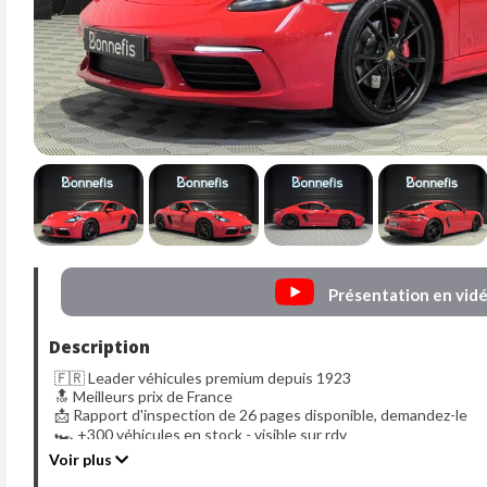
Présentation en vid
Description
🇫🇷 Leader véhicules premium depuis 1923
🔝 Meilleurs prix de France
📩 Rapport d'inspection de 26 pages disponible, demandez-le
🏎️ +300 véhicules en stock - visible sur rdv
Voir plus
⭐️ 4.9/5 sur +810 avis, +1200 véhicules vendus chaque année